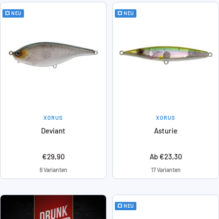
💥 NEU
💥 NEU
XORUS
XORUS
Deviant
Asturie
Angebotspreis
Angebotspreis
€29,90
Ab €23,30
6 Varianten
17 Varianten
💥 NEU