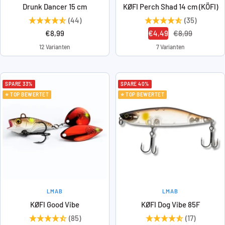
Drunk Dancer 15 cm
KØFI Perch Shad 14 cm (KÖFI)
(44)
(35)
Angebotspreis
Angebotspreis
Regulärer
€8,99
€4,49
€8,99
Preis
12 Varianten
7 Varianten
SPARE 33%
SPARE 40%
⭐ TOP BEWERTET
⭐ TOP BEWERTET
LMAB
LMAB
KØFI Good Vibe
KØFI Dog Vibe 85F
(85)
(17)