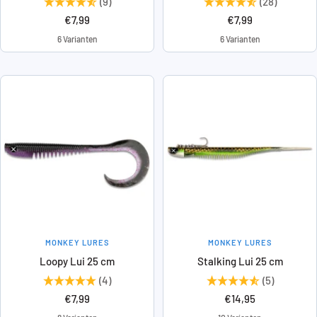
(9)
(28)
Angebotspreis
Angebotspreis
€7,99
€7,99
6 Varianten
6 Varianten
MONKEY LURES
MONKEY LURES
Loopy Lui 25 cm
Stalking Lui 25 cm
(4)
(5)
Angebotspreis
Angebotspreis
€7,99
€14,95