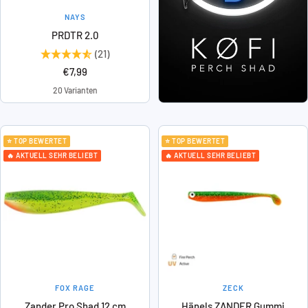
NAYS
PRDTR 2.0
(21)
Angebotspreis
€7,99
20 Varianten
⭐ TOP BEWERTET
⭐ TOP BEWERTET
🔥 AKTUELL SEHR BELIEBT
🔥 AKTUELL SEHR BELIEBT
FOX RAGE
ZECK
Zander Pro Shad 12 cm
Hänels ZANDER Gummi