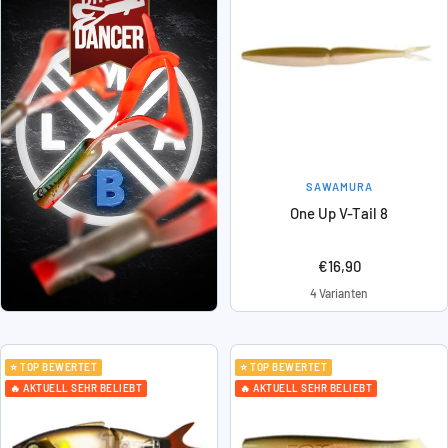
SAWAMURA
One Up V-Tail 8
Angebotspreis
€16,90
4 Varianten
⭐ TOP BEWERTET
⭐ TOP BEWERTET
🔥 AKTUELL SEHR BELIEBT
🔥 AKTUELL SEHR BELIEBT