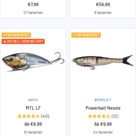
Angebotspreis
Angebotspreis
€7,99
€59,99
27 Varianten
8 Varianten
⭐ TOP BEWERTET
⭐ TOP BEWERTET
🔥 AKTUELL SEHR BELIEBT
NAYS
BERKLEY
MTL LF
Powerbait Nessie
(40)
(12)
Angebotspreis
Angebotspreis
Ab €8,99
Ab €9,99
10 Varianten
24 Varianten