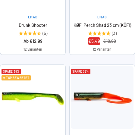
LMAB
LMAB
Drunk Shooter
KØFI Perch Shad 23 cm (KÖFI)
(5)
(3)
Angebotspreis
Angebotspreis
Regulärer
Ab €12,99
€5,49
€10,99
Preis
12 Varianten
12 Varianten
SPARE 38%
SPARE 38%
⭐ TOP BEWERTET