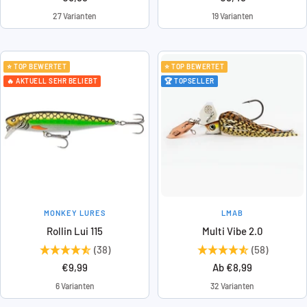
27 Varianten
19 Varianten
⭐ TOP BEWERTET
⭐ TOP BEWERTET
🔥 AKTUELL SEHR BELIEBT
🏆 TOPSELLER
MONKEY LURES
LMAB
Rollin Lui 115
Multi Vibe 2.0
(38)
(58)
Angebotspreis
Angebotspreis
€9,99
Ab €8,99
6 Varianten
32 Varianten