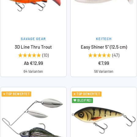
SAVAGE GEAR
KEITECH
3D Line Thru Trout
Easy Shiner 5" (12,5 cm)
(10)
(47)
Angebotspreis
Angebotspreis
Ab €12,99
€7,99
64 Varianten
56 Varianten
⭐ TOP BEWERTET
⭐ TOP BEWERTET
💚 BLEIFREI