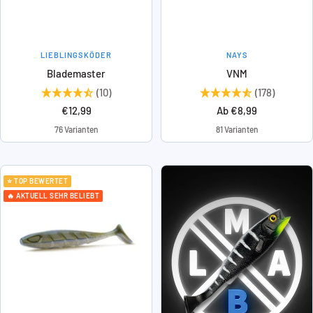
LIEBLINGSKÖDER
NAYS
Blademaster
VNM
(10)
(178)
Angebotspreis
Angebotspreis
€12,99
Ab €8,99
76 Varianten
81 Varianten
⭐ TOP BEWERTET
🔥 AKTUELL SEHR BELIEBT