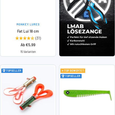
MONKEY LURES
Fat Lui 18 cm
(31)
Angebotspreis
Ab €5,99
15 Varianten
🏆 TOPSELLER
⭐ TOP BEWERTET
🏆 TOPSELLER