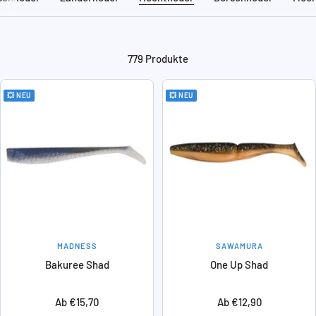
779 Produkte
💥 NEU
💥 NEU
MADNESS
SAWAMURA
Bakuree Shad
One Up Shad
Angebotspreis
Angebotspreis
Ab €15,70
Ab €12,90