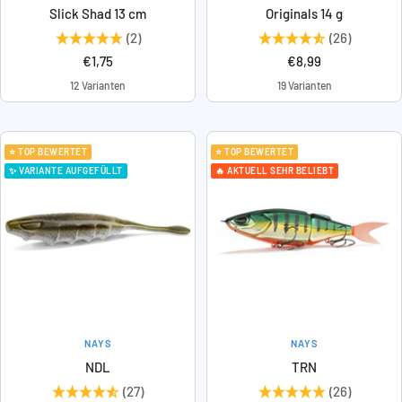
Slick Shad 13 cm
Originals 14 g
(2)
(26)
Angebotspreis
Angebotspreis
€1,75
€8,99
12 Varianten
19 Varianten
⭐ TOP BEWERTET
⭐ TOP BEWERTET
✨ VARIANTE AUFGEFÜLLT
🔥 AKTUELL SEHR BELIEBT
NAYS
NAYS
NDL
TRN
(27)
(26)