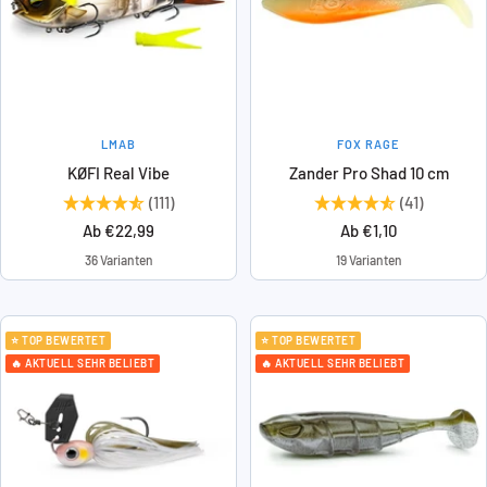
LMAB
FOX RAGE
KØFI Real Vibe
Zander Pro Shad 10 cm
(111)
(41)
Angebotspreis
Angebotspreis
Ab €22,99
Ab €1,10
36 Varianten
19 Varianten
⭐ TOP BEWERTET
⭐ TOP BEWERTET
🔥 AKTUELL SEHR BELIEBT
🔥 AKTUELL SEHR BELIEBT