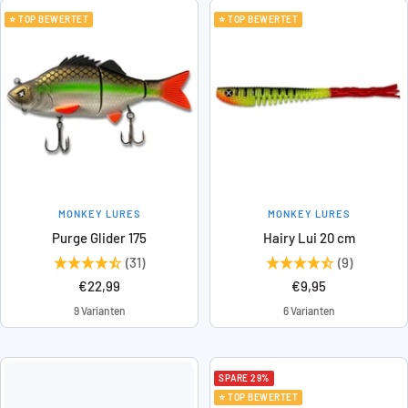
⭐ TOP BEWERTET
⭐ TOP BEWERTET
MONKEY LURES
MONKEY LURES
Purge Glider 175
Hairy Lui 20 cm
(31)
(9)
Angebotspreis
Angebotspreis
€22,99
€9,95
9 Varianten
6 Varianten
SPARE 29%
⭐ TOP BEWERTET