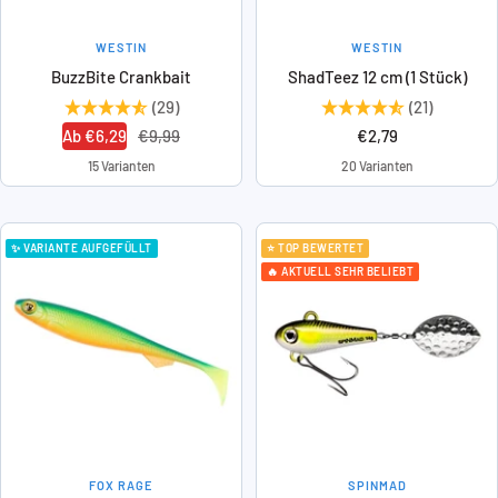
WESTIN
WESTIN
BuzzBite Crankbait
ShadTeez 12 cm (1 Stück)
(29)
(21)
Angebotspreis
Regulärer
Angebotspreis
Ab €6,29
€9,99
€2,79
Preis
15 Varianten
20 Varianten
✨ VARIANTE AUFGEFÜLLT
⭐ TOP BEWERTET
🔥 AKTUELL SEHR BELIEBT
FOX RAGE
SPINMAD