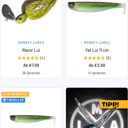
MONKEY LURES
MONKEY LURES
Razor Lui
Fat Lui 11 cm
(4)
(6)
Angebotspreis
Angebotspreis
Ab €7,99
Ab €3,99
36 Varianten
14 Varianten
⭐ TOP BEWERTET
🏆 TOPSELLER