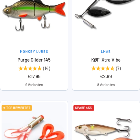
MONKEY LURES
LMAB
Purge Glider 145
KØFI Xtra Vibe
(14)
(7)
Angebotspreis
Angebotspreis
€17,95
€2,99
9 Varianten
8 Varianten
⭐ TOP BEWERTET
SPARE 45%