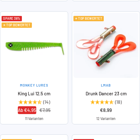
SPARE 38%
⭐ TOP BEWERTET
⭐ TOP BEWERTET
MONKEY LURES
LMAB
King Lui 12.5 cm
Drunk Dancer 23 cm
(14)
(18)
Angebotspreis
Regulärer
Angebotspreis
Ab €4,95
€7,95
€8,99
Preis
11 Varianten
12 Varianten