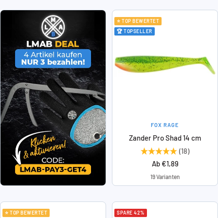
⭐ TOP BEWERTET
🏆 TOPSELLER
FOX RAGE
Zander Pro Shad 14 cm
(18)
Angebotspreis
Ab €1,89
19 Varianten
⭐ TOP BEWERTET
SPARE 42%