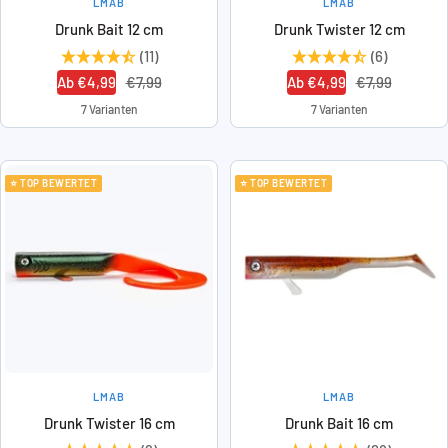
LMAB
LMAB
Drunk Bait 12 cm
Drunk Twister 12 cm
(11)
(6)
Angebotspreis
Regulärer
Angebotspreis
Regulärer
Ab €4,99
€7,99
Ab €4,99
€7,99
Preis
Preis
7 Varianten
7 Varianten
⭐ TOP BEWERTET
⭐ TOP BEWERTET
LMAB
LMAB
Drunk Twister 16 cm
Drunk Bait 16 cm