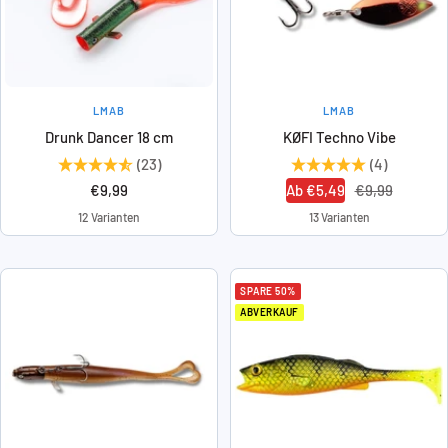
LMAB
LMAB
Drunk Dancer 18 cm
KØFI Techno Vibe
(23)
(4)
Angebotspreis
Angebotspreis
Regulärer
€9,99
Ab €5,49
€9,99
Preis
12 Varianten
13 Varianten
SPARE 50%
ABVERKAUF