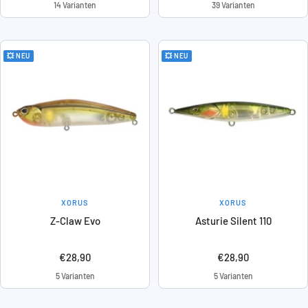
14 Varianten
39 Varianten
💥 NEU
💥 NEU
XORUS
XORUS
Z-Claw Evo
Asturie Silent 110
Angebotspreis
Angebotspreis
€28,90
€28,90
5 Varianten
5 Varianten