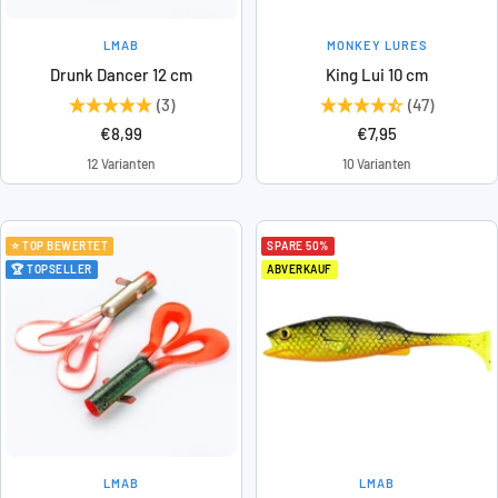
LMAB
MONKEY LURES
Drunk Dancer 12 cm
King Lui 10 cm
(3)
(47)
Angebotspreis
Angebotspreis
€8,99
€7,95
12 Varianten
10 Varianten
⭐ TOP BEWERTET
SPARE 50%
🏆 TOPSELLER
ABVERKAUF
LMAB
LMAB