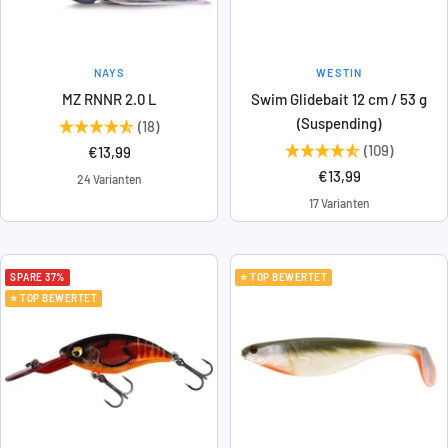
NAYS
WESTIN
MZ RNNR 2.0 L
Swim Glidebait 12 cm / 53 g
(Suspending)
(18)
(109)
Angebotspreis
€13,99
Angebotspreis
€13,99
24 Varianten
17 Varianten
SPARE 37%
⭐ TOP BEWERTET
⭐ TOP BEWERTET