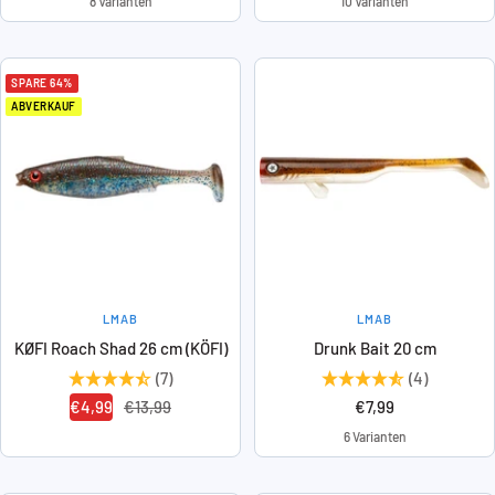
8 Varianten
10 Varianten
SPARE 64%
ABVERKAUF
LMAB
LMAB
KØFI Roach Shad 26 cm (KÖFI)
Drunk Bait 20 cm
(7)
(4)
Angebotspreis
Regulärer
Angebotspreis
€4,99
€13,99
€7,99
Preis
6 Varianten