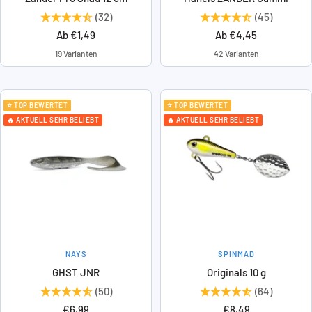
(32)
(45)
Angebotspreis
Angebotspreis
Ab €1,49
Ab €4,45
19 Varianten
42 Varianten
⭐ TOP BEWERTET
⭐ TOP BEWERTET
🔥 AKTUELL SEHR BELIEBT
🔥 AKTUELL SEHR BELIEBT
NAYS
SPINMAD
GHST JNR
Originals 10 g
(50)
(64)
Angebotspreis
Angebotspreis
€6,99
€8,49