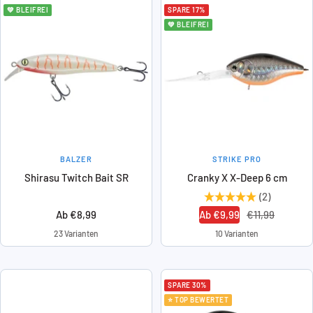
💚 BLEIFREI
SPARE 17%
💚 BLEIFREI
BALZER
STRIKE PRO
Shirasu Twitch Bait SR
Cranky X X-Deep 6 cm
(2)
Angebotspreis
Angebotspreis
Regulärer
Ab €8,99
Ab €9,99
€11,99
Preis
23 Varianten
10 Varianten
SPARE 30%
⭐ TOP BEWERTET