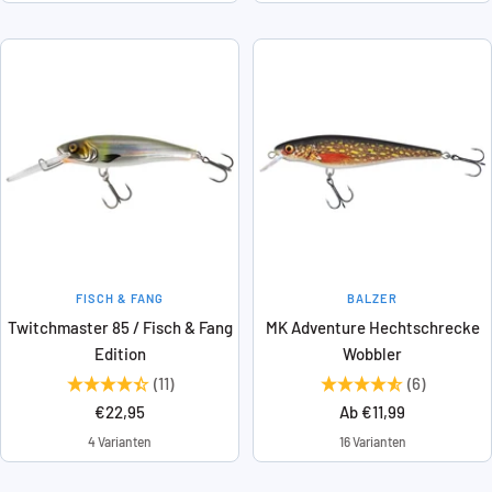
FISCH & FANG
BALZER
Twitchmaster 85 / Fisch & Fang
MK Adventure Hechtschrecke
Edition
Wobbler
(11)
(6)
Angebotspreis
Angebotspreis
€22,95
Ab €11,99
4 Varianten
16 Varianten