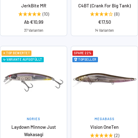
JerkBite MR
C4BT (Crank For Big Tank)
(10)
(8)
Angebotspreis
Angebotspreis
Ab €10,99
€17,50
37 Varianten
14 Varianten
⭐ TOP BEWERTET
SPARE 22%
✨ VARIANTE AUFGEFÜLLT
🏆 TOPSELLER
NORIES
MEGABASS
Laydown Minnow Just
Vision OneTen
Wakasagi
(2)