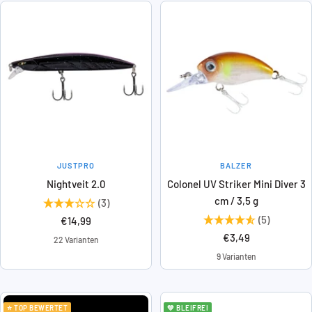
JUSTPRO
BALZER
Nightveit 2.0
Colonel UV Striker Mini Diver 3
cm / 3,5 g
(3)
(5)
Angebotspreis
€14,99
Angebotspreis
€3,49
22 Varianten
9 Varianten
⭐ TOP BEWERTET
💚 BLEIFREI