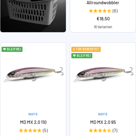
Allroundwobbler
(6)
Angebotspreis
€18,50
16 Varianten
💚 BLEIFREI
⭐ TOP BEWERTET
💚 BLEIFREI
NAYS
NAYS
MD MX 2.0 110
MD MX 2.0 95
(5)
(7)