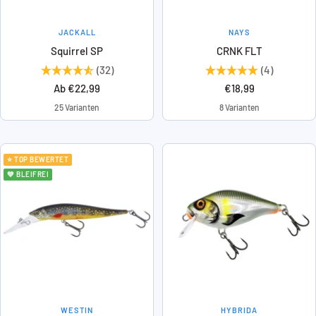
JACKALL
NAYS
Squirrel SP
CRNK FLT
(32)
(4)
Angebotspreis
Angebotspreis
Ab €22,99
€18,99
25 Varianten
8 Varianten
⭐ TOP BEWERTET
💚 BLEIFREI
WESTIN
HYBRIDA