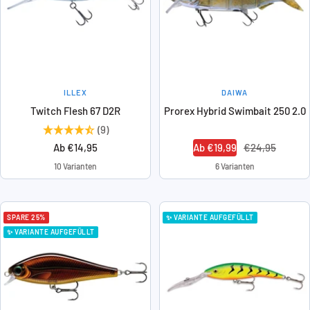
ILLEX
DAIWA
Twitch Flesh 67 D2R
Prorex Hybrid Swimbait 250 2.0
(9)
Angebotspreis
Angebotspreis
Regulärer
Ab €14,95
Ab €19,99
€24,95
Preis
10 Varianten
6 Varianten
SPARE 25%
✨ VARIANTE AUFGEFÜLLT
✨ VARIANTE AUFGEFÜLLT