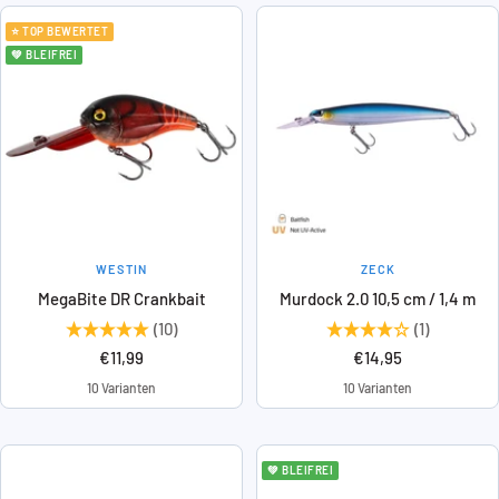
⭐ TOP BEWERTET
💚 BLEIFREI
WESTIN
ZECK
MegaBite DR Crankbait
Murdock 2.0 10,5 cm / 1,4 m
(10)
(1)
Angebotspreis
Angebotspreis
€11,99
€14,95
10 Varianten
10 Varianten
💚 BLEIFREI