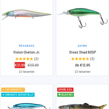
MEGABASS
DAIWA
Vision Oneten Jr.
Steez Shad 60SP
(2)
(3)
Angebotspreis
Regulärer
Angebotspreis
€21,99
€23,99
Ab €12,95
Preis
22 Varianten
22 Varianten
⭐ TOP BEWERTET
SPARE 20%
✨ VARIANTE AUFGEFÜLLT
💚 BLEIFREI