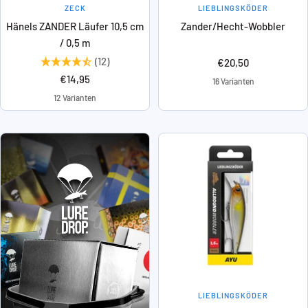
ZECK
LIEBLINGSKÖDER
Hänels ZANDER Läufer 10,5 cm
Zander/Hecht-Wobbler
/ 0,5 m
(12)
Angebotspreis
€20,50
Angebotspreis
€14,95
16 Varianten
12 Varianten
LIEBLINGSKÖDER