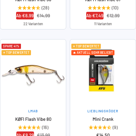
(28)
(10)
Angebotspreis
Regulärer
Angebotspreis
Regulärer
Ab €8,99
€14,99
Ab €7,49
€12,99
Preis
Preis
22 Varianten
11 Varianten
SPARE 41%
⭐ TOP BEWERTET
⭐ TOP BEWERTET
🔥 AKTUELL SEHR BELIEBT
LMAB
LIEBLINGSKÖDER
KØFI Flash Vibe 80
Mini Crank
(16)
(9)
Angebotspreis
Regulärer
Angebotspreis
Ab €8,29
€13,99
€14,50