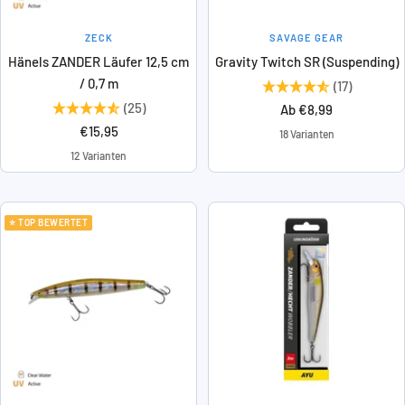
ZECK
SAVAGE GEAR
Hänels ZANDER Läufer 12,5 cm
Gravity Twitch SR (Suspending)
/ 0,7 m
(17)
(25)
Angebotspreis
Ab €8,99
Angebotspreis
€15,95
18 Varianten
12 Varianten
⭐ TOP BEWERTET