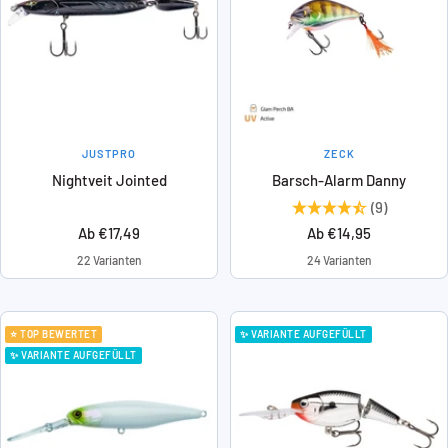
JUSTPRO
ZECK
Nightveit Jointed
Barsch-Alarm Danny
(9)
Angebotspreis
Angebotspreis
Ab €17,49
Ab €14,95
22 Varianten
24 Varianten
⭐ TOP BEWERTET
✨ VARIANTE AUFGEFÜLLT
✨ VARIANTE AUFGEFÜLLT