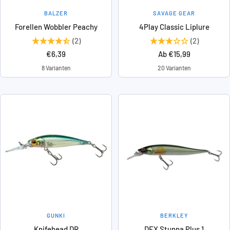
BALZER
SAVAGE GEAR
Forellen Wobbler Peachy
4Play Classic Liplure
(2)
(2)
Angebotspreis
Angebotspreis
€6,39
Ab €15,99
8 Varianten
20 Varianten
GUNKI
BERKLEY
Knifehead DR
DEX Stunna Plus 1