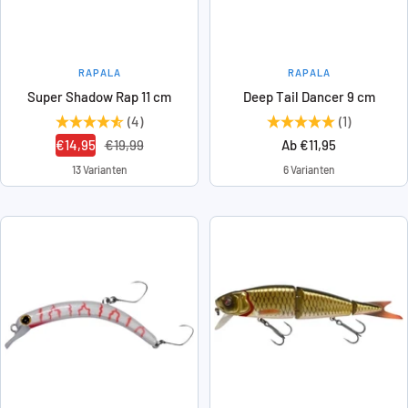
RAPALA
RAPALA
Super Shadow Rap 11 cm
Deep Tail Dancer 9 cm
(4)
(1)
Angebotspreis
Regulärer
Angebotspreis
€14,95
€19,99
Ab €11,95
Preis
13 Varianten
6 Varianten