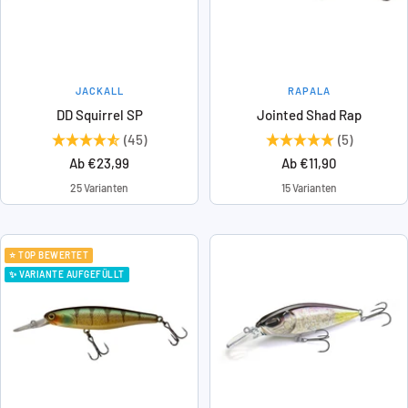
JACKALL
RAPALA
DD Squirrel SP
Jointed Shad Rap
(45)
(5)
Angebotspreis
Angebotspreis
Ab €23,99
Ab €11,90
25 Varianten
15 Varianten
⭐ TOP BEWERTET
✨ VARIANTE AUFGEFÜLLT