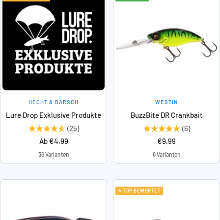
HECHT & BARSCH
WESTIN
Lure Drop Exklusive Produkte
BuzzBite DR Crankbait
(25)
(6)
Angebotspreis
Angebotspreis
Ab €4,99
€9,99
36 Varianten
6 Varianten
⭐ TOP BEWERTET