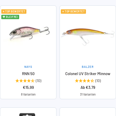
⭐ TOP BEWERTET
⭐ TOP BEWERTET
💚 BLEIFREI
NAYS
BALZER
RNN 50
Colonel UV Striker Minnow
(10)
(10)
Angebotspreis
Angebotspreis
€15,99
Ab €3,79
8 Varianten
31 Varianten