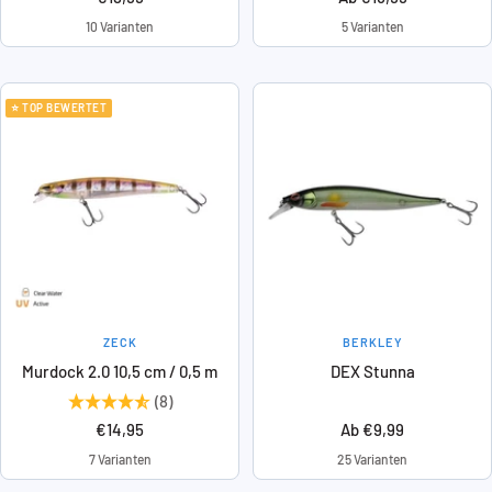
10 Varianten
5 Varianten
⭐ TOP BEWERTET
ZECK
BERKLEY
Murdock 2.0 10,5 cm / 0,5 m
DEX Stunna
(8)
Angebotspreis
Angebotspreis
€14,95
Ab €9,99
7 Varianten
25 Varianten