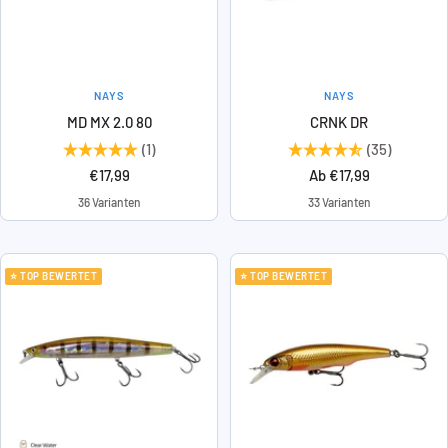
NAYS
NAYS
MD MX 2.0 80
CRNK DR
(1)
(35)
Angebotspreis
Angebotspreis
€17,99
Ab €17,99
36 Varianten
33 Varianten
⭐ TOP BEWERTET
⭐ TOP BEWERTET