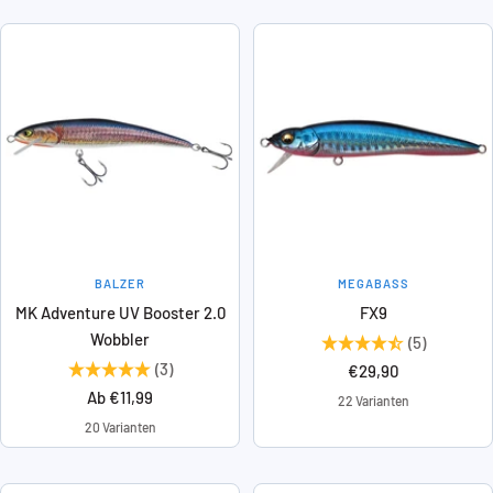
BALZER
MEGABASS
MK Adventure UV Booster 2.0
FX9
Wobbler
(5)
(3)
Angebotspreis
€29,90
Angebotspreis
Ab €11,99
22 Varianten
20 Varianten