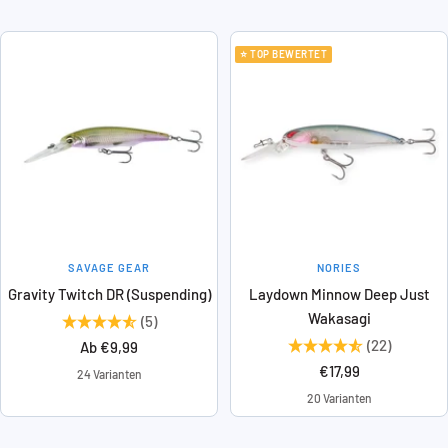
⭐ TOP BEWERTET
SAVAGE GEAR
NORIES
Gravity Twitch DR (Suspending)
Laydown Minnow Deep Just
Wakasagi
(5)
(22)
Angebotspreis
Ab €9,99
Angebotspreis
€17,99
24 Varianten
20 Varianten