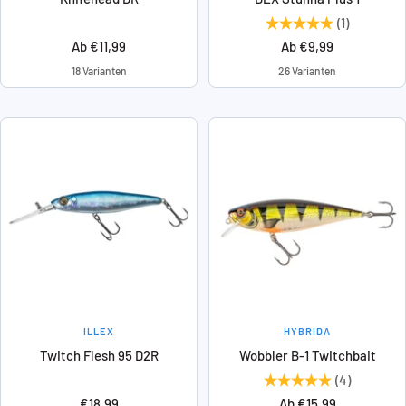
(1)
Angebotspreis
Angebotspreis
Ab €11,99
Ab €9,99
18 Varianten
26 Varianten
ILLEX
HYBRIDA
Twitch Flesh 95 D2R
Wobbler B-1 Twitchbait
(4)
Angebotspreis
Angebotspreis
€18,99
Ab €15,99