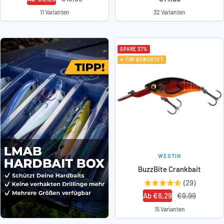
Preis
11 Varianten
32 Varianten
SPARE 37%
⭐ TOP BEWERTET
WESTIN
BuzzBite Crankbait
(29)
Angebotspreis
Regulärer
Ab €6,29
€9,99
Preis
15 Varianten