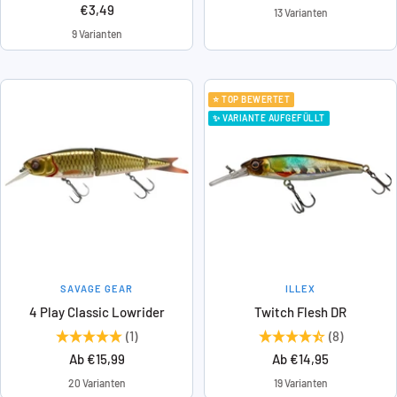
Angebotspreis
€3,49
Preis
13 Varianten
9 Varianten
⭐ TOP BEWERTET
✨ VARIANTE AUFGEFÜLLT
SAVAGE GEAR
ILLEX
4 Play Classic Lowrider
Twitch Flesh DR
(1)
(8)
Angebotspreis
Angebotspreis
Ab €15,99
Ab €14,95
20 Varianten
19 Varianten