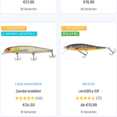
Angebotspreis
Angebotspreis
€21,99
€19,99
36 Varianten
36 Varianten
⭐ TOP BEWERTET
⭐ TOP BEWERTET
✨ VARIANTE AUFGEFÜLLT
💚 BLEIFREI
LIEBLINGSKÖDER
WESTIN
Zanderwobbler
JerkBite SR
(40)
(13)
Angebotspreis
Angebotspreis
€24,50
Ab €10,99
16 Varianten
51 Varianten