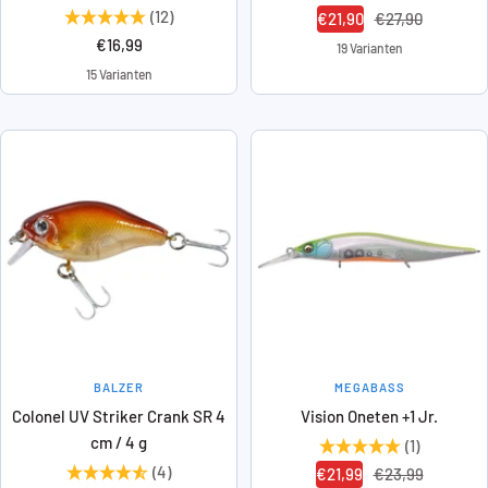
(12)
Angebotspreis
Regulärer
€21,90
€27,90
Angebotspreis
€16,99
Preis
19 Varianten
15 Varianten
BALZER
MEGABASS
Colonel UV Striker Crank SR 4
Vision Oneten +1 Jr.
cm / 4 g
(1)
(4)
Angebotspreis
Regulärer
€21,99
€23,99