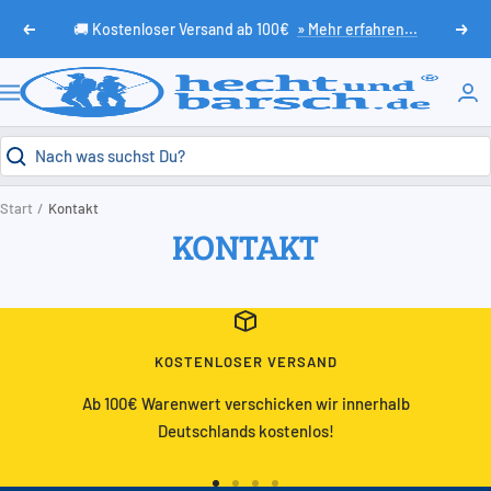
Direkt
🚚 Kostenloser Versand ab 100€
» Mehr erfahren...
Zurück
Weit
zum
Inhalt
HechtundBarsch.de
Navigation
Start
Kontakt
KONTAKT
KOSTENLOSER VERSAND
Ab 100€ Warenwert verschicken wir innerhalb
Deutschlands kostenlos!