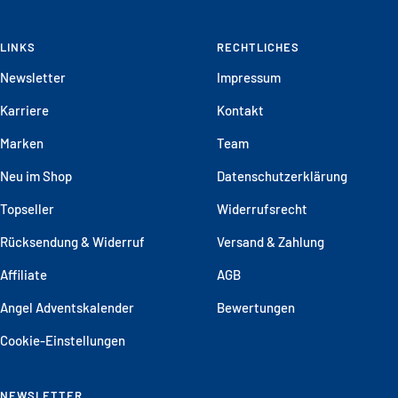
Zur
Zur
Zur
Zur
Slide
Slide
Slide
Slide
LINKS
1
2
3
RECHTLICHES
4
gehen
gehen
gehen
gehen
Newsletter
Impressum
Karriere
Kontakt
Marken
Team
Neu im Shop
Datenschutzerklärung
Topseller
Widerrufsrecht
Rücksendung & Widerruf
Versand & Zahlung
Affiliate
AGB
Angel Adventskalender
Bewertungen
Cookie-Einstellungen
NEWSLETTER