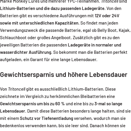
Marke Monkey Lures und mehrerer YPC-Teilnahmen.
Tritoncell
sind
Lithium-Batterien und die dazu passenden Ladegeräte
. Von den
Batterien gibt es verschiedene Ausführungen mit
12V oder 24V
sowie mit unterschiedlichen Kapazitäten
. So findet man jeden
Verwendungszweck die passende Batterie, egal ob Belly Boot, Kajak,
Schlauchboot oder großes Angelboot. Zusätzlich gibt es zu den
jeweiligen Batterien die passenden
Ladegeräte in normaler und
wasserdichter Ausführung
. So bekommt man die Batterien perfekt
aufgeladen, ein Garant für eine lange Lebensdauer.
Gewichtsersparnis und höhere Lebensdauer
Von
Tritoncell
gibt es ausschließlich Lithium-Batterien. Diese
zeichnete im Vergleich zu herkömmlichen Bleibatterien eine
Gewichtsersparnis um bis zu 60 %
und eine bis zu
3-mal so lange
Lebensdauer
. Damit diese Batterien besonders lange halten, sind sie
mit einem
Schutz vor Tiefenentladung
versehen, wodurch man sie
bedenkenlos verwenden kann, bis sie leer sind. Danach können sie