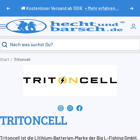
Direkt
🚚 Kostenloser Versand ab 100€
» Mehr erfahren...
Zurück
Weit
zum
Inhalt
HechtundBarsch.de
Navigation
Start
Tritoncell
TRITONCELL
Tritoncell ist die Litihium-Batterien-Marke der Big L-Fishing GmbH.