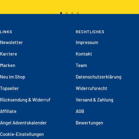
Zur
Zur
Zur
Zur
Slide
Slide
Slide
Slide
LINKS
1
2
3
RECHTLICHES
4
gehen
gehen
gehen
gehen
Newsletter
Impressum
Karriere
Kontakt
Marken
Team
Neu im Shop
Datenschutzerklärung
Topseller
Widerrufsrecht
Rücksendung & Widerruf
Versand & Zahlung
Affiliate
AGB
Angel Adventskalender
Bewertungen
Cookie-Einstellungen