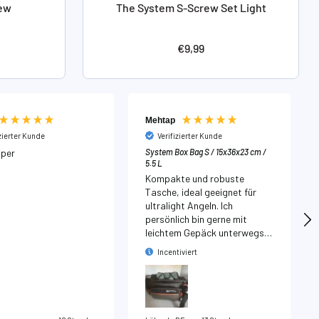
rew
The System S-Screw Set Light
reis
Angebotspreis
€9,99
Mehtap
izierter Kunde
Verifizierter Kunde
uper
System Box Bag S / 15x36x23 cm /
5.5 L
Kompakte und robuste
Tasche, ideal geeignet für
ultralight Angeln. Ich
persönlich bin gerne mit
leichtem Gepäck unterwegs
und dafür ist diese Tasche
Incentiviert
ideal. Alles passt rein und ist
gut geschützt. Absolute
Kaufempfehlung