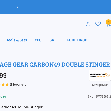
Weiter
0
Deals & Sets
YPC
SALE
LURE DROP
AGE GEAR CARBON49 DOUBLE STINGER
ebotspreis
,99
(1 Bewertung)
Savage Gear
ager
SKU:
SW32365.2
Carbon49 Double Stinger