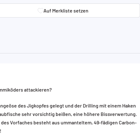
Auf Merkliste setzen
Auf Merkliste setzen
ummiköders attackieren?
hängeöse des Jigkopfes gelegt und der Drilling mit einem Haken
aubfische sehr vorsichtig beißen, eine höhere Bissverwertung.
l des Vorfaches besteht aus ummanteltem, 49-fädigen Carbon-
!