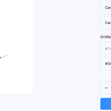
Car
Car
Größe
#1 
#3/
Me
ve