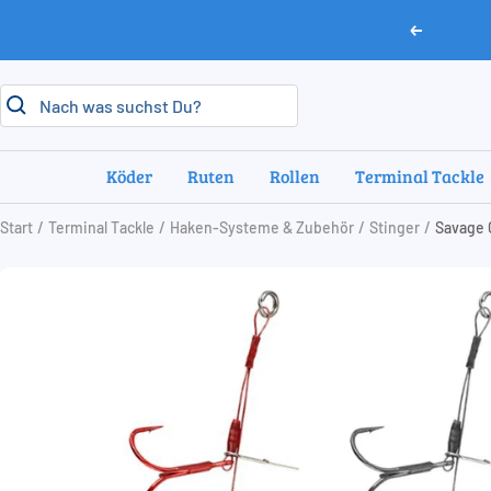
Direkt
Zurück
zum
Inhalt
Köder
Ruten
Rollen
Terminal Tackle
Start
Terminal Tackle
Haken-Systeme & Zubehör
Stinger
Savage 