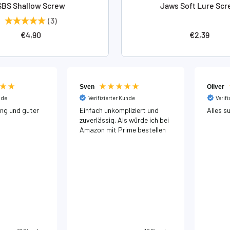
SBS Shallow Screw
Jaws Soft Lure Sc
(3)
Angebotspreis
Angebotsp
€4,90
€2,39
Sven
Oliver
nde
Verifizierter Kunde
Verif
ung und guter
Einfach unkompliziert und
Alles s
zuverlässig. Als würde ich bei
Amazon mit Prime bestellen