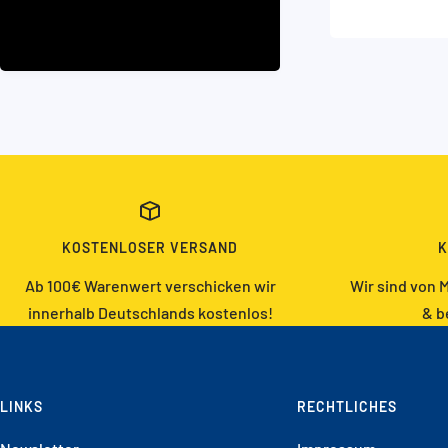
KOSTENLOSER VERSAND
K
Ab 100€ Warenwert verschicken wir
Wir sind von M
innerhalb Deutschlands kostenlos!
& b
LINKS
RECHTLICHES