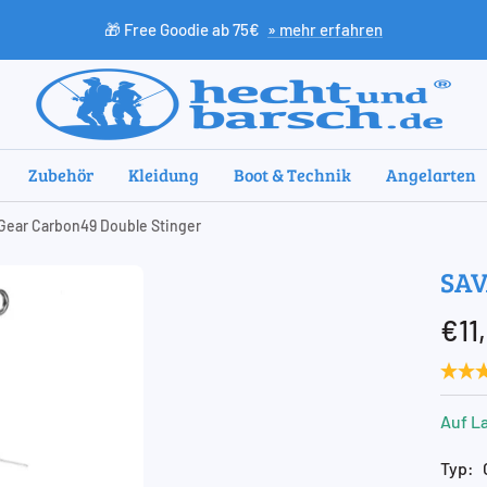
🎁 Free Goodie ab 75€
» mehr erfahren
HechtundBarsch.de
Zubehör
Kleidung
Boot & Technik
Angelarten
Gear Carbon49 Double Stinger
SAV
Ang
€11
Auf L
Typ: