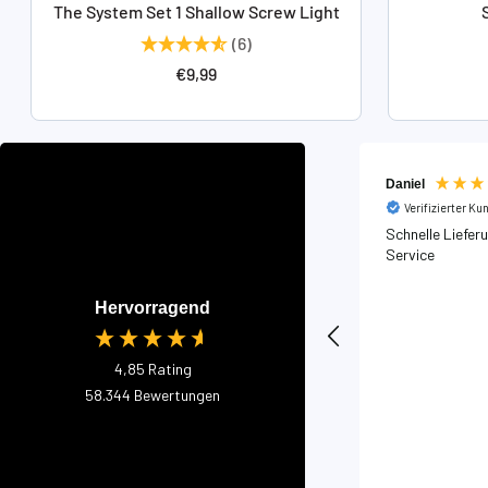
The System Set 1 Shallow Screw Light
(6)
Angebotspreis
€9,99
Daniel
Verifizierter Ku
Schnelle Liefer
Service
Hervorragend
4,85
Rating
58.344
Bewertungen