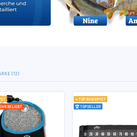
RKE (12)
TET
⭐ TOP BEWERTET
EHR BELIEBT
🏆 TOPSELLER