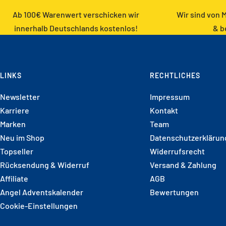
Ab 100€ Warenwert verschicken wir
Wir sind von M
innerhalb Deutschlands kostenlos!
& b
LINKS
RECHTLICHES
Newsletter
Impressum
Karriere
Kontakt
Marken
Team
Neu im Shop
Datenschutzerklärun
Topseller
Widerrufsrecht
Rücksendung & Widerruf
Versand & Zahlung
Affiliate
AGB
Angel Adventskalender
Bewertungen
Cookie-Einstellungen