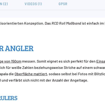
 (2)
VIDEOS (1)
GPSR
xisorientierten Konzeption. Das
RCD Roll Maßband
ist einfach im
 ANGLER
ge von 150cm
messen. Somit eignet es sich perfekt für den
Eins
sich für weiße Zahlen beziehungsweise Striche auf einem schw
apala die
Oberfläche mattiert
, sodass selbst bei Fotos mit Blitzli
 und verfärbt sich nicht mit der Anzahl der Angeltage.
RULERS