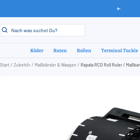
Direkt
Zurück
zum
Inhalt
Köder
Ruten
Rollen
Terminal Tackle
Start
Zubehör
Maßbänder & Waagen
Rapala RCD Roll Ruler / Maßba