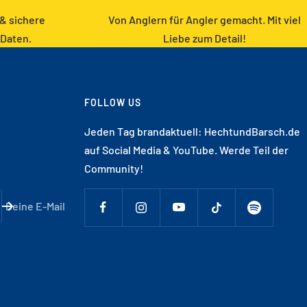
 & sichere
Von Anglern für Angler gemacht. Mit viel
 Daten.
Liebe zum Detail!
FOLLOW US
Jeden Tag brandaktuell: HechtundBarsch.de
auf Social Media & YouTube. Werde Teil der
Community!
Deine E-Mail