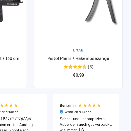
LMAB
 / 130 cm
Pistol Pliers / Hakenlösezange
(5)
eis
Angebotspreis
€9,99
Benjamin
izierter Kunde
Verifizierter Kunde
3.0 / 5 cm / 10 g / Ayu
Schnell und unkompliziert.
Außerdem auch gut verpackt,
nem ersten Ausflug
wie immer. LG,
ser, konnte er 9