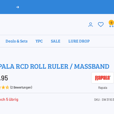
Weiter
0
Deals & Sets
YPC
SALE
LURE DROP
ALA RCD ROLL RULER / MASSBAND
ebotspreis
,95
(2 Bewertungen)
Rapala
ch 5 übrig
SKU:
SW31103