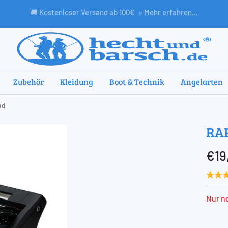
🎁 Free Goodie ab 75€
» mehr erfahren
HechtundBarsch.de
Zubehör
Kleidung
Boot & Technik
Angelarten
nd
RAP
Ang
€19
Nur no