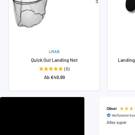
LMAB
Quick Out Landing Net
Landing
(9)
Angebotspreis
Ab €49,99
Oliver
Verifizierter Ku
Alles super