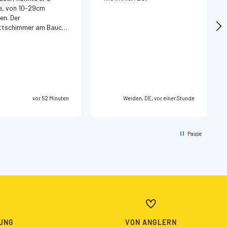
e, von 10-29cm
. Der
ttschimmer am Bauch
auf den Fotos nicht
Super sexy Farbe. :)
vor 52 Minuten
Weiden, DE, vor einer Stunde
Pause
UNG
VON ANGLERN