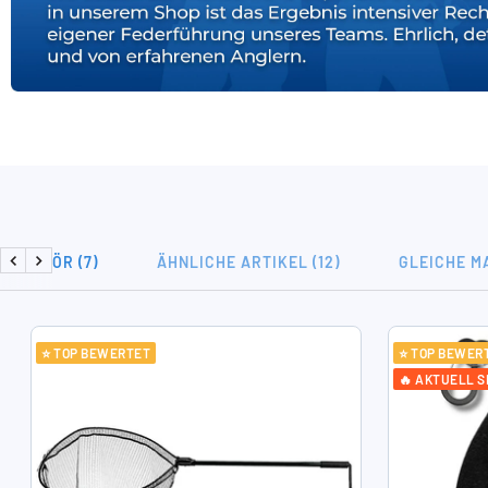
ZUBEHÖR (7)
ÄHNLICHE ARTIKEL (12)
GLEICHE MA
Zurück
Weiter
⭐ TOP BEWERTET
⭐ TOP BEWER
🔥 AKTUELL S