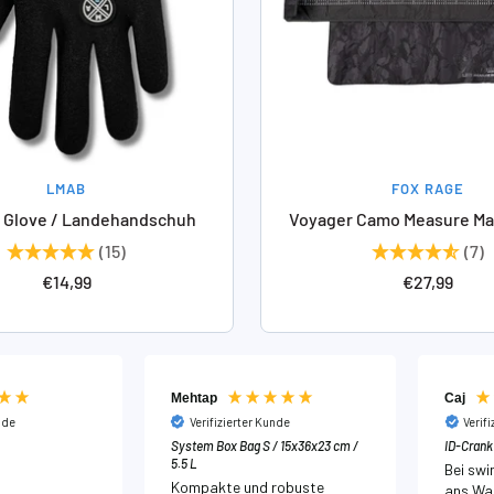
LMAB
FOX RAGE
 Glove / Landehandschuh
Voyager Camo Measure Mat
(15)
(7)
Angebotspreis
Angebotspr
€14,99
€27,99
Mehtap
Caj
nde
Verifizierter Kunde
Verif
System Box Bag S / 15x36x23 cm /
ID-Crank 
5.5 L
Bei swi
Kompakte und robuste
ans Was