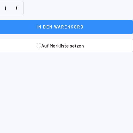
nge
Menge
rringern
erhöhen
IN DEN WARENKORB
Auf Merkliste setzen
Auf Merkliste setzen