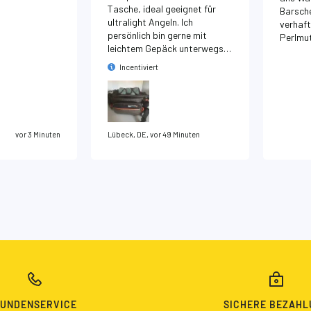
Tasche, ideal geeignet für
Barsch
ultralight Angeln. Ich
verhaften
persönlich bin gerne mit
Perlmu
leichtem Gepäck unterwegs
kommt 
und dafür ist diese Tasche
durch. 
Incentiviert
ideal. Alles passt rein und ist
gut geschützt. Absolute
Kaufempfehlung
vor 3 Minuten
Lübeck, DE, vor 49 Minuten
UNDENSERVICE
SICHERE BEZAHL