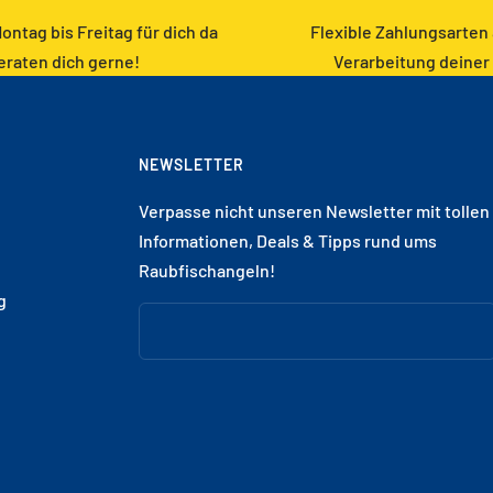
ontag bis Freitag für dich da
Flexible Zahlungsarten
eraten dich gerne!
Verarbeitung deiner
NEWSLETTER
Verpasse nicht unseren Newsletter mit tollen
Informationen, Deals & Tipps rund ums
Raubfischangeln!
g