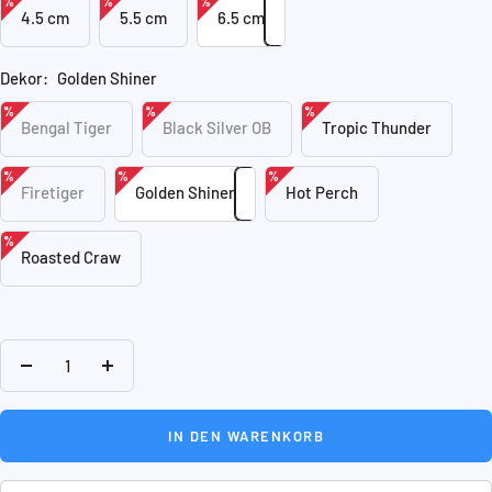
%
%
%
4.5 cm
5.5 cm
6.5 cm
Dekor:
Golden Shiner
%
%
%
Bengal Tiger
Black Silver OB
Tropic Thunder
%
%
%
Firetiger
Golden Shiner
Hot Perch
%
Roasted Craw
Menge
Menge
verringern
erhöhen
IN DEN WARENKORB