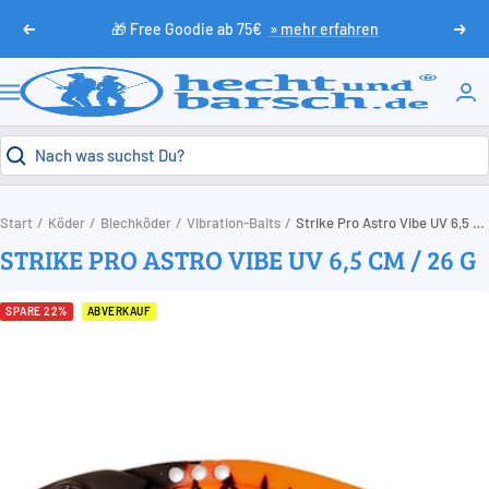
Direkt
🎁 Free Goodie ab 75€
» mehr erfahren
Zurück
Weit
zum
Inhalt
HechtundBarsch.de
Navigation
Start
Köder
Blechköder
Vibration-Baits
Strike Pro Astro Vibe UV 6,5 cm / 26 g
STRIKE PRO ASTRO VIBE UV 6,5 CM / 26 G
SPARE 22%
ABVERKAUF