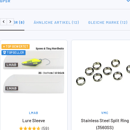
GPSR
ZUBEHÖR (8)
ÄHNLICHE ARTIKEL (12)
GLEICHE MARKE (12)
Zurück
Weiter
⭐ TOP BEWERTET
🏆 TOPSELLER
LMAB
VMC
Lure Sleeve
Stainless Steel Split Ring
(3560SS)
(59)