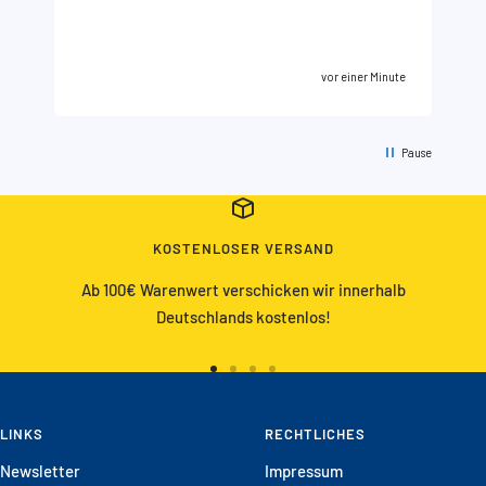
vor einer Minute
Pause
KOSTENLOSER VERSAND
Ab 100€ Warenwert verschicken wir innerhalb
Deutschlands kostenlos!
Zur
Zur
Zur
Zur
Slide
Slide
Slide
Slide
LINKS
1
2
3
RECHTLICHES
4
gehen
gehen
gehen
gehen
Newsletter
Impressum