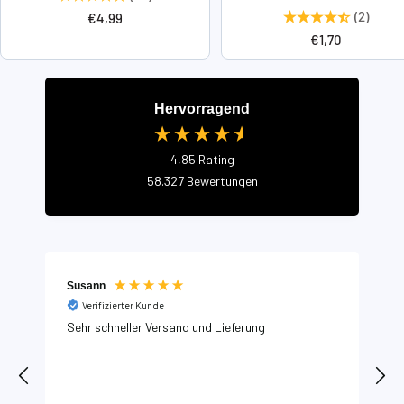
(2)
Angebotspreis
€4,99
Angebotspreis
€1,70
Hervorragend
4,85
Rating
58.327
Bewertungen
Susann
Verifizierter Kunde
Sehr schneller Versand und Lieferung
H