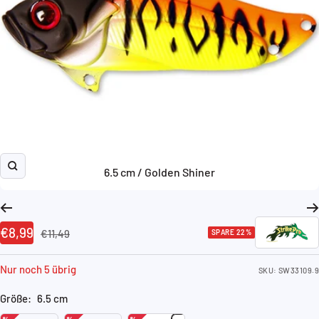
6.5 cm / Golden Shiner
Zoom
Angebotspreis
€8,99
Regulärer
€11,49
SPARE 22%
Preis
Nur noch 5 übrig
SKU:
SW33109.9
Größe:
6.5 cm